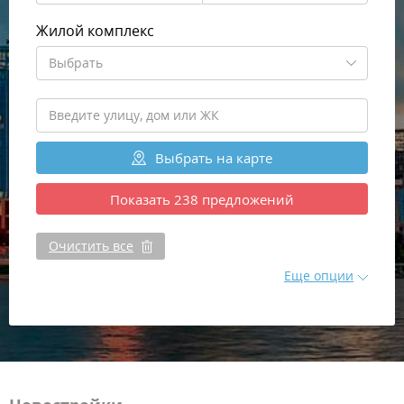
Жилой комплекс
Выбрать
Выбрать
на карте
Показать
238
предложений
Очистить все
Еще опции