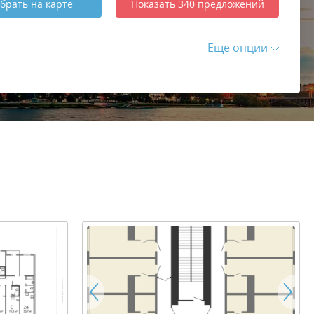
брать
на карте
Показать
340
предложений
Еще опции