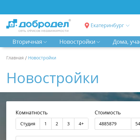
Екатеринбург
Вторичная
Новостройки
Дома, уча
Главная
/
Новостройки
Новостройки
Комнатность
Стоимость
Студия
1
2
3
4+