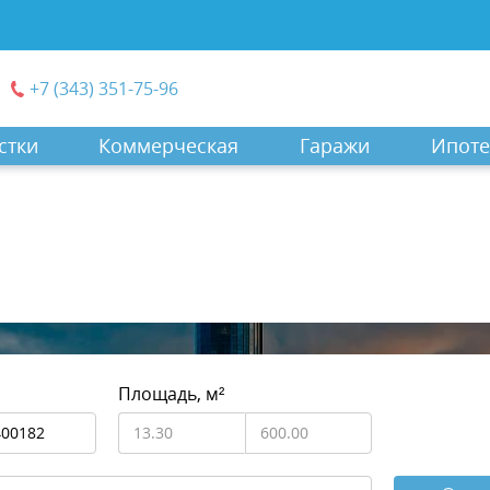
+7 (343) 351-75-96
стки
Коммерческая
Гаражи
Ипоте
Площадь, м²