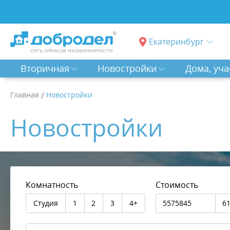
Екатеринбург
Вторичная
Новостройки
Дома, уча
Главная
/
Новостройки
Новостройки
Комнатность
Стоимость
Студия
1
2
3
4+