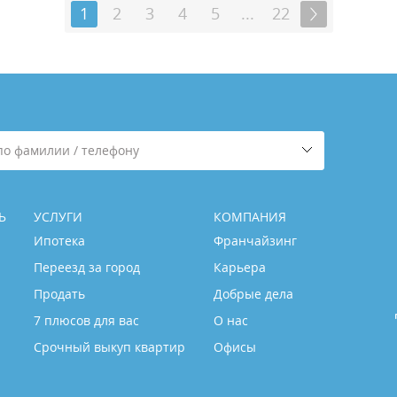
1
2
3
4
5
...
22
по фамилии / телефону
Ь
УСЛУГИ
КОМПАНИЯ
Ипотека
Франчайзинг
Переезд за город
Карьера
Продать
Добрые дела
7 плюсов для вас
О нас
Срочный выкуп квартир
Офисы