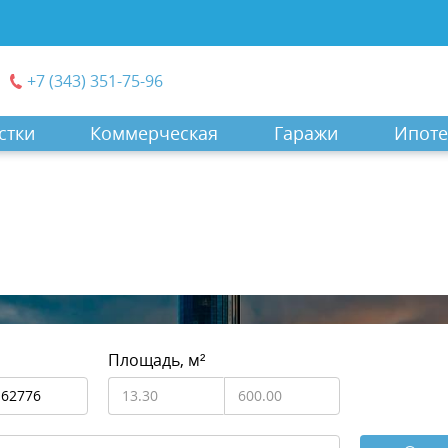
+7 (343) 351-75-96
стки
Коммерческая
Гаражи
Ипоте
Площадь, м²