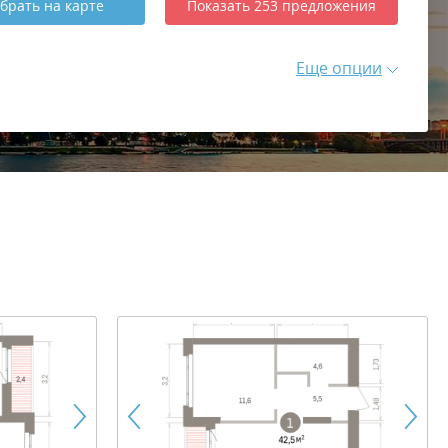
брать
на карте
Показать
253
предложения
Еще опции