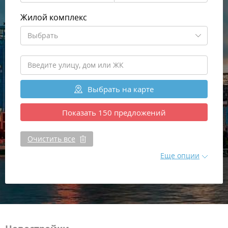
Жилой комплекс
Выбрать
Выбрать
на карте
Показать
150
предложений
Очистить все
Еще опции