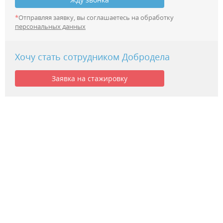
*
Отправляя заявку, вы соглашаетесь на обработку
персональных данных
Хочу стать сотрудником Добродела
Заявка на стажировку
Поиск агента по фамилии / телефону
+7 (343) 351-75-96
© 2026 Компания «Добродел». Все права защищены.
Политика обработки персональных данных