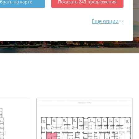
брать
на карте
Показать
243
предложения
Еще опции