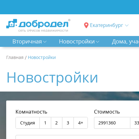
Екатеринбург
Вторичная
Новостройки
Дома, уча
Главная
/
Новостройки
Новостройки
Комнатность
Стоимость
Студия
1
2
3
4+