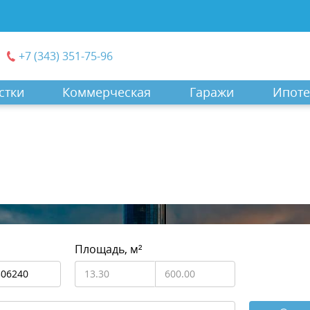
+7 (343) 351-75-96
стки
Коммерческая
Гаражи
Ипоте
Площадь, м²