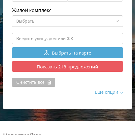
Жилой комплекс
Выбрать
Выбрать
на карте
Показать
218
предложений
Очистить все
Еще опции