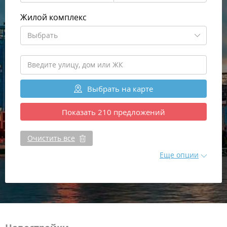
Жилой комплекс
Выбрать
Выбрать
на карте
Показать
210
предложений
Очистить все
Еще опции