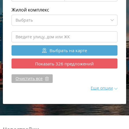
Жилой комплекс
Выбрать
Выбрать
на карте
Показать
326
предложений
Очистить все
Еще опции