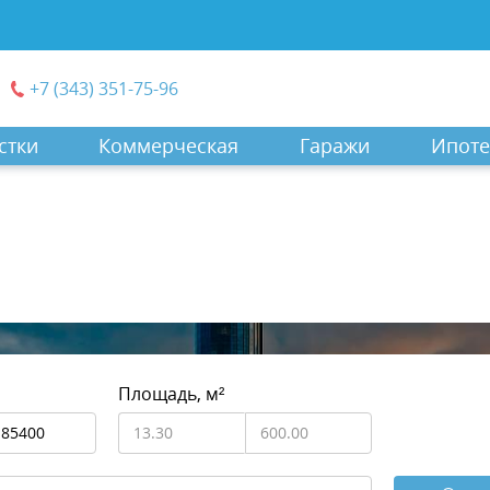
+7 (343) 351-75-96
стки
Коммерческая
Гаражи
Ипоте
Площадь, м²