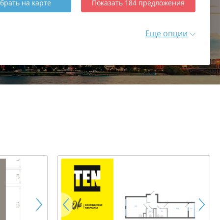
брать
на карте
Показать
184
предложения
Еще опции