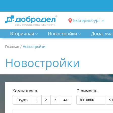
Екатеринбург
Вторичная
Новостройки
Дома, уча
Главная
/
Новостройки
Новостройки
Комнатность
Стоимость
Студия
1
2
3
4+