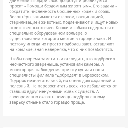
движение «Подари свою доброту» и реализуется
проект «Помощи бездомным животным». Его задача -
сократить численность брошенных кошек и собак.
Волонтёры занимаются отловом, вакцинацией,
стерилизацией животных, подлечивают и ищут новых
ответственных хозяев. Кошки и собаки содержатся в
специально оборудованном вольере, о
существовании которого многие в городе знают. И
поэтому иногда их просто подбрасывают, оставляют
на крыльце, зная наверняка, что о них позаботятся.
Чтобы вовремя заметить и отследить, кто подбросил
несчастного зверёныша, установили камеры. А
монитор для наблюдения приюту купили наши
специалисты филиала "Добродел" в Берёзовском.
Подарок незначительный, но очень долгожданный и
полезный. Не перевоспитать всех, кто избавляется от
ставших вдруг ненужными живых существ. А
своевременно оказать помощь подброшенному
зверьку отныне стало гораздо проще.