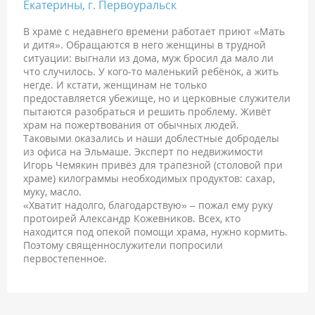
Екатерины, г. Первоуральск
В храме с недавнего времени работает приют «Мать
и дитя». Обращаются в него женщины в трудной
ситуации: выгнали из дома, муж бросил да мало ли
что случилось. У кого-то маленький ребёнок, а жить
негде. И кстати, женщинам не только
предоставляется убежище, но и церковные служители
пытаются разобраться и решить проблему. Живёт
храм на пожертвования от обычных людей.
Таковыми оказались и наши доблестные доброделы
из офиса на Эльмаше. Эксперт по недвижимости
Игорь Чемякин привёз для трапезной (столовой при
храме) килограммы необходимых продуктов: сахар,
муку, масло.
«Хватит надолго, благодарствую» – пожал ему руку
протоирей Александр Кожевников. Всех, кто
находится под опекой помощи храма, нужно кормить.
Поэтому священнослужители попросили
первостепенное.