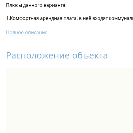
Плюсы данного варианта:
1.Комфортная арендная плата, в неё входят коммунал
2.Комиссия агенту в сумме 26544 с ндс
Полное описание
2.Ваше помещение под круглосуточной охраной.
Расположение объекта
3.Активная обратная связь. ID объекта в нашей базе: 