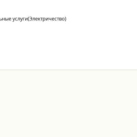
ьные услуги(Электричество)
6399