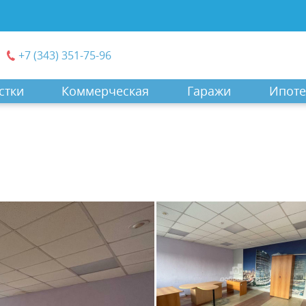
+7 (343) 351-75-96
стки
Коммерческая
Гаражи
Ипоте