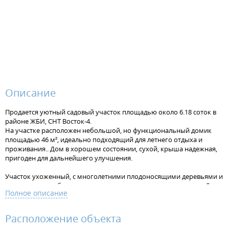
Описание
Продается уютный садовый участок площадью около 6.18 соток в
районе ЖБИ, СНТ Восток-4.
На участке расположен небольшой, но функциональный домик
площадью 46 м², идеально подходящий для летнего отдыха и
проживания.. Дом в хорошем состоянии, сухой, крыша надежная,
пригоден для дальнейшего улучшения.
Участок ухоженный, с многолетними плодоносящими деревьями и
кустарниками: яблони нескольких сортов, вишня, смородина. Есть
Полное описание
беседка для отдыха на свежем воздухе, баня для оздоровления и
теплицы для выращивания овощей и зелени. Вода обеспечивается
скважиной, что гарантирует независимость от центрального
Расположение объекта
водоснабжения и возможность регулярного полива.