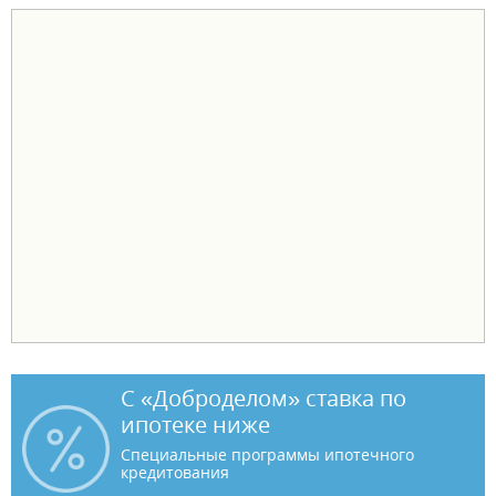
Территория разбита на функциональные зоны: садовая часть с
плодовыми деревьями, огород с грядками, зона отдыха с беседкой
и баней. Общая атмосфера спокойствия и близости к природе, при
этом рядом удобный подъезд и транспортная доступность.
Этот участок станет отличным вариантом для тех, кто хочет иметь
свой уголок природы с возможностью выращивания фруктов и
овощей, организовать семейный отдых и совместные вечера у
бани в комфортных условиях неподалеку от города . ID объекта в
нашей базе: 7201
С «Доброделом» ставка по
ипотеке ниже
Специальные программы ипотечного
кредитования