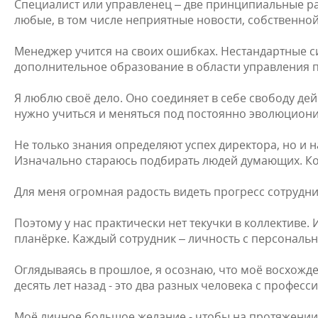
Специалист или управленец – две принципиальные разн
любые, в том числе неприятные новости, собственной
⠀
Менеджер учится на своих ошибках. Нестандартные 
дополнительное образование в области управления п
⠀
Я люблю своё дело. Оно соединяет в себе свободу д
нужно учиться и меняться под постоянно эволюцион
⠀
Не только знания определяют успех директора, но и 
Изначально стараюсь подбирать людей думающих. Кото
⠀
Для меня огромная радость видеть прогресс сотрудни
Поэтому у нас практически нет текучки в коллективе
планёрке. Каждый сотрудник – личность с персональ
⠀
Оглядываясь в прошлое, я осознаю, что моё восхожд
десять лет назад - это два разных человека с профес
⠀
Моё личное большое желание - чтобы на протяжении жи