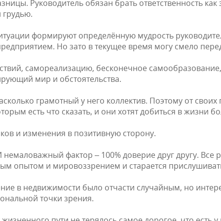
ицы. Руководитель обязан брать ответственность как за 
 грудью.
ситуации формируют определённую мудрость руководител
редприятием. Но зато в текущее время могу смело пере
ействий, самореализацию, бесконечное самообразование
ирующий мир и обстоятельства.
насколько грамотный у него коллектив. Поэтому от своих
рым есть что сказать, и они хотят добиться в жизни б
ков и изменения в позитивную сторону.
. И немаловажный фактор – 100% доверие друг другу. Вс
ным опытом и мировоззрением и старается прислушивать
ение в недвижимости было отчасти случайным, но интер
сиональной точки зрения.
зненного пути не терялось самое дорогое, что есть у к