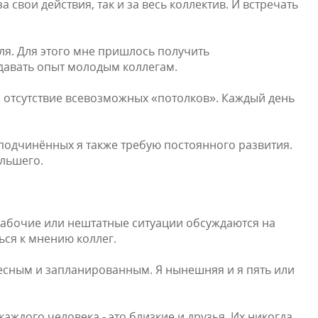
свои действия, так и за весь коллектив. И встречать
я. Для этого мне пришлось получить
давать опыт молодым коллегам.
, отсутствие всевозможных «потолков». Каждый день
 подчинённых я также требую постоянного развития.
ольшего.
е рабочие или нештатные ситуации обсуждаются на
ся к мнению коллег.
есным и запланированным. Я нынешняя и я пять или
аждого человека - это близкие и друзья. Их никогда