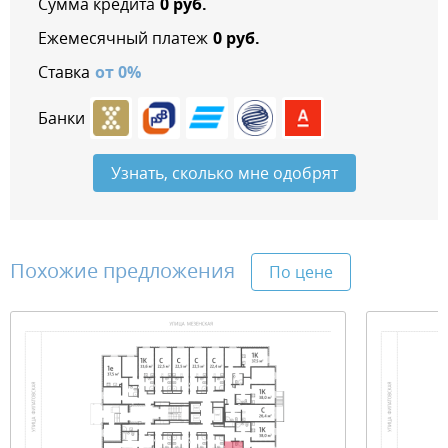
Сумма кредита
0
руб.
Ежемесячный платеж
0
руб.
Ставка
от
0
%
Банки
Узнать, сколько мне одобрят
Похожие предложения
По цене