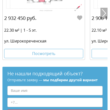
2 932 450 руб.
2 906 15
22.30 м² | 1 - 5 эт.
22.10 м² | 
ул. Широкореченская
ул. Широ
Посмотреть
Не нашли подходящий объект?
Отправьте заявку —
мы подберем другой вариант