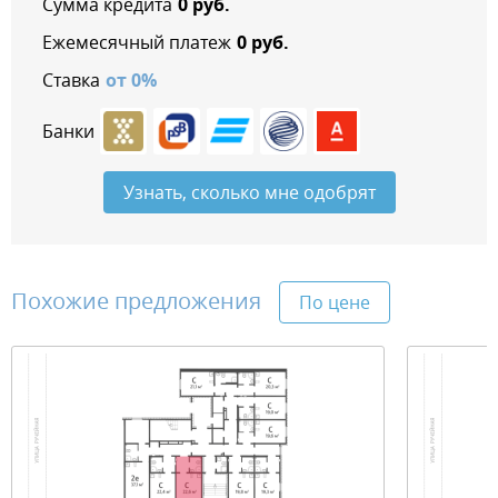
Сумма кредита
0
руб.
Ежемесячный платеж
0
руб.
Ставка
от
0
%
Банки
Узнать, сколько мне одобрят
Похожие предложения
По цене