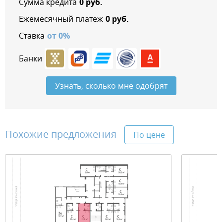
Сумма кредита
0
руб.
Ежемесячный платеж
0
руб.
Ставка
от
0
%
Банки
Узнать, сколько мне одобрят
Похожие предложения
По цене