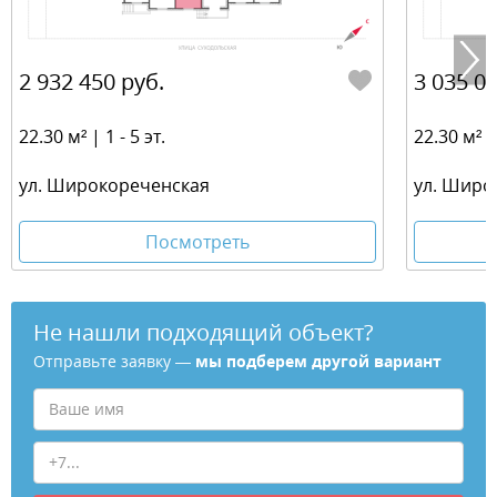
2 932 450 руб.
3 035 03
22.30 м² | 1 - 5 эт.
22.30 м² | 
ул. Широкореченская
ул. Широ
Посмотреть
Не нашли подходящий объект?
Отправьте заявку —
мы подберем другой вариант