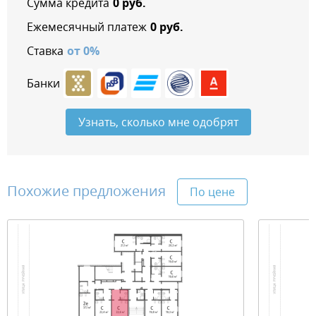
Сумма кредита
0
руб.
Ежемесячный платеж
0
руб.
Ставка
от
0
%
Банки
Узнать, сколько мне одобрят
Похожие предложения
По цене