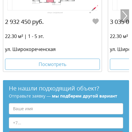
2 932 450 руб.
3 035 03
22.30 м² | 1 - 5 эт.
22.30 м² | 
ул. Широкореченская
ул. Широ
Посмотреть
Не нашли подходящий объект?
Отправьте заявку —
мы подберем другой вариант