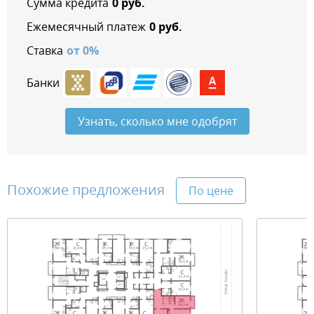
Сумма кредита
0
руб.
Ежемесячный платеж
0
руб.
Ставка
от
0
%
Банки
Узнать, сколько мне одобрят
Похожие предложения
По цене