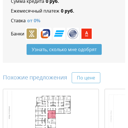
Сумма кредита
0
руб.
Ежемесячный платеж
0
руб.
Ставка
от
0
%
Банки
Узнать, сколько мне одобрят
Похожие предложения
По цене