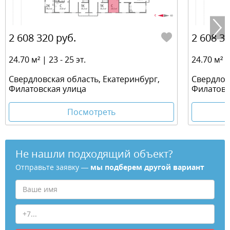
2 608 320 руб.
2 608 32
24.70 м² | 23 - 25 эт.
24.70 м² | 
Свердловская область, Екатеринбург,
Свердлов
Филатовская улица
Филатовс
Посмотреть
Не нашли подходящий объект?
Отправьте заявку —
мы подберем другой вариант