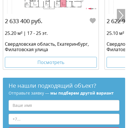
2 633 400 руб.
2 622 95
25.20 м² | 17 - 25 эт.
25.10 м² | 
Свердловская область, Екатеринбург,
Свердлов
Филатовская улица
Филатовс
Посмотреть
Не нашли подходящий объект?
Отправьте заявку —
мы подберем другой вариант