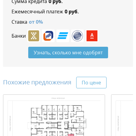
Сумма кредита
0
руб.
Ежемесячный платеж
0
руб.
Ставка
от
0
%
Банки
Узнать, сколько мне одобрят
Похожие предложения
По цене