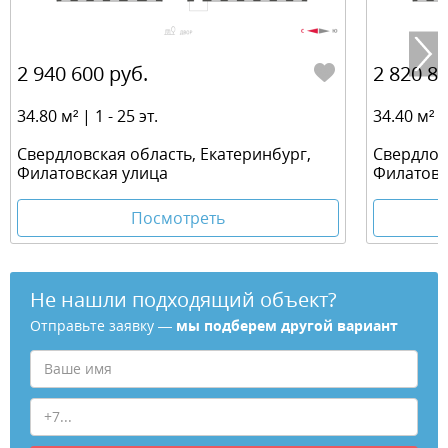
2 940 600 руб.
2 820 80
34.80 м² | 1 - 25 эт.
34.40 м² | 
Свердловская область, Екатеринбург,
Свердлов
Филатовская улица
Филатовс
Посмотреть
Не нашли подходящий объект?
Отправьте заявку —
мы подберем другой вариант