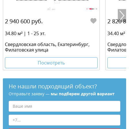
2 940 600 руб.
2 820 80
34.80 м² | 1 - 25 эт.
34.40 м² | 
Свердловская область, Екатеринбург,
Свердлов
Филатовская улица
Филатовс
Посмотреть
Не нашли подходящий объект?
Отправьте заявку —
мы подберем другой вариант