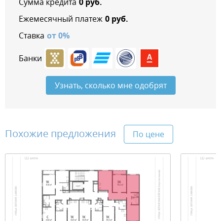
Сумма кредита
0
руб.
Ежемесячный платеж
0
руб.
Ставка
от
0
%
Банки
Узнать, сколько мне одобрят
Похожие предложения
По цене