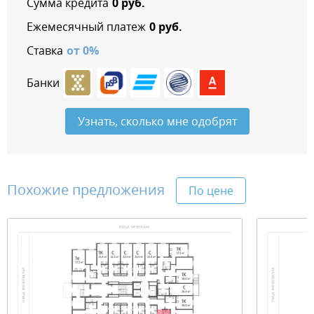
Сумма кредита
0
руб.
Ежемесячный платеж
0
руб.
Ставка
от
0
%
Банки
Узнать, сколько мне одобрят
Похожие предложения
По цене