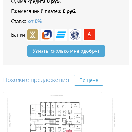
Сумма кредита
0
руб.
Ежемесячный платеж
0
руб.
Ставка
от
0
%
Банки
Узнать, сколько мне одобрят
Похожие предложения
По цене