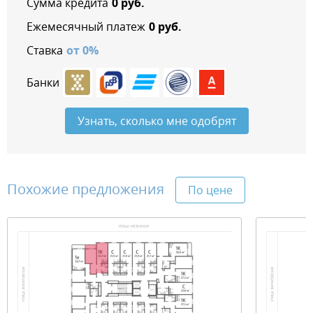
Сумма кредита
0
руб.
Ежемесячный платеж
0
руб.
Ставка
от
0
%
Банки
Узнать, сколько мне одобрят
Похожие предложения
По цене