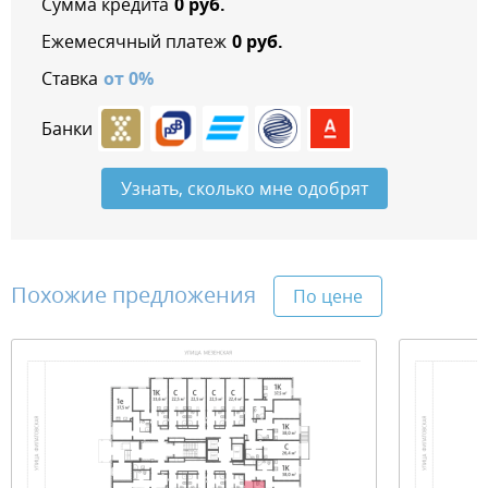
Сумма кредита
0
руб.
Ежемесячный платеж
0
руб.
Ставка
от
0
%
Банки
Узнать, сколько мне одобрят
Похожие предложения
По цене