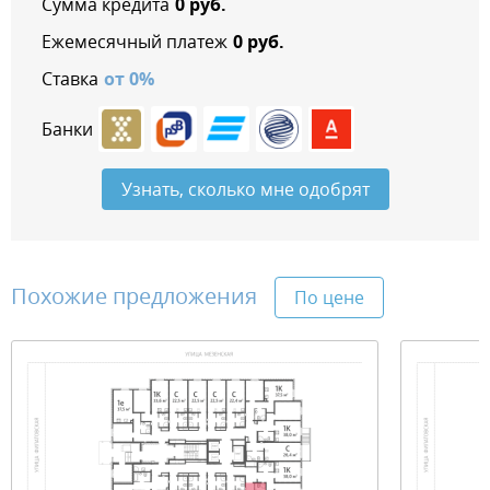
Сумма кредита
0
руб.
Ежемесячный платеж
0
руб.
Ставка
от
0
%
Банки
Узнать, сколько мне одобрят
Похожие предложения
По цене