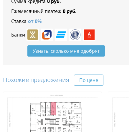
Сумма кредита
0
руб.
Ежемесячный платеж
0
руб.
Ставка
от
0
%
Банки
Узнать, сколько мне одобрят
Похожие предложения
По цене