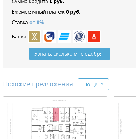
Сумма кредита
0
руб.
Ежемесячный платеж
0
руб.
Ставка
от
0
%
Банки
Узнать, сколько мне одобрят
Похожие предложения
По цене