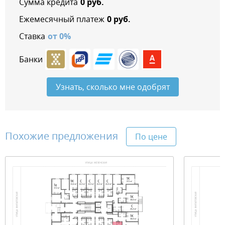
Сумма кредита
0
руб.
Ежемесячный платеж
0
руб.
Ставка
от
0
%
Банки
Узнать, сколько мне одобрят
Похожие предложения
По цене