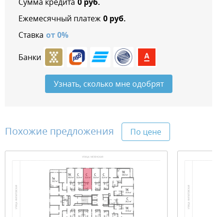
Сумма кредита
0
руб.
Ежемесячный платеж
0
руб.
Ставка
от
0
%
Банки
Узнать, сколько мне одобрят
Похожие предложения
По цене