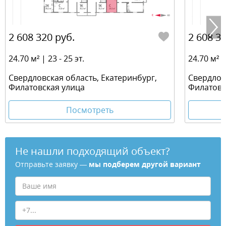
2 608 320 руб.
2 608 32
24.70 м² | 23 - 25 эт.
24.70 м² | 
Свердловская область, Екатеринбург,
Свердлов
Филатовская улица
Филатовс
Посмотреть
Не нашли подходящий объект?
Отправьте заявку —
мы подберем другой вариант