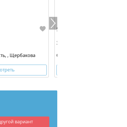
5 181 030 руб.
37.00 м² | 6 - 23 эт.
ть, , Щербакова
Свердловская область, , Щерба
отреть
Посмотреть
другой вариант