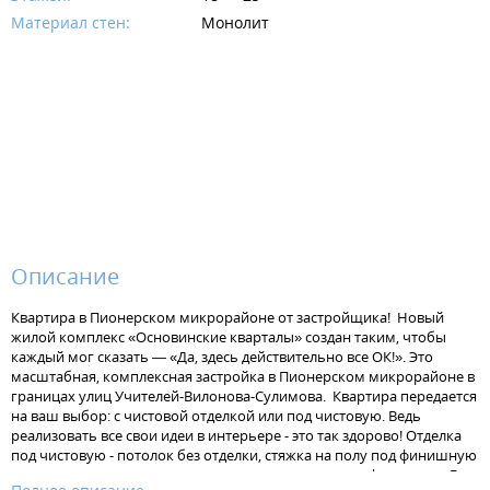
Материал стен:
Монолит
Описание
Квартира в Пионерском микрорайоне от застройщика! Новый
жилой комплекс «Основинские кварталы» создан таким, чтобы
каждый мог сказать — «Да, здесь действительно все ОК!». Это
масштабная, комплексная застройка в Пионерском микрорайоне в
границах улиц Учителей-Вилонова-Сулимова. Квартира передается
на ваш выбор: с чистовой отделкой или под чистовую. Ведь
реализовать все свои идеи в интерьере - это так здорово! Отделка
под чистовую - потолок без отделки, стяжка на полу под финишную
отделку, штукатурка на стенах, установлена электрофурнитура. В