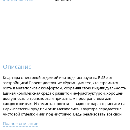
Описание
Квартира с чистовой отделкой или под чистовую на ВИЗе от
застройщика! Проект-достояние «Русь» - для тех, кто стремится
жить в мегаполисе с комфортом, сохраняя свою индивидуальность.
Единая комплексная среда с развитой инфраструктурой, хорошей
доступностью транспорта и приватным пространством для
каждого жителя. Изюминка проекта — видовые характеристики на
Верх-Исетский пруд или огни мегаполиса. Квартира передается с
чистовой отделкой или под чистовую. Ведь реализовать все свои
идеи в интерьере - это так здорово! Отделка под чистовую - потолок
Полное описание
без отделки, стяжка на полу под финишную отделку, штукатурка на
стенах, установлена электрофурнитура. В одном санузле установлен