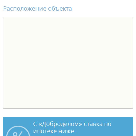
комплект санфаянса (унитаз, раковина). В чистовой отделке -
Расположение объекта
натяжной потолок, ламинат, обои виниловые на флизелиновой
основе, установлены межкомнатные двери и электрофурнитура. В
одном санузле установлен комплект санфаянса (унитаз, раковина).
Чтобы переезд в новую квартиру был лёгким и комфортным,
действуют выгодные условия оплаты: - ипотека от ведущих банков
- рассрочка от застройщика - трейд-ин - акционные предложения.
С «Доброделом» ставка по
ипотеке ниже