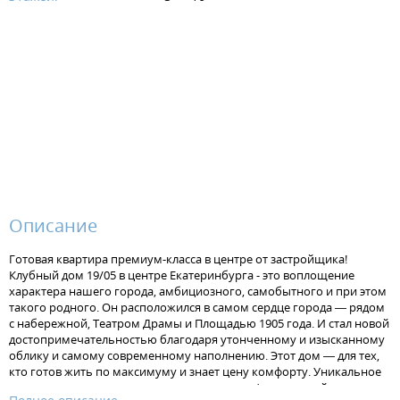
Описание
Готовая квартира премиум-класса в центре от застройщика!
Клубный дом 19/05 в центре Екатеринбурга - это воплощение
характера нашего города, амбициозного, самобытного и при этом
такого родного. Он расположился в самом сердце города — рядом
с набережной, Театром Драмы и Площадью 1905 года. И стал новой
достопримечательностью благодаря утонченному и изысканному
облику и самому современному наполнению. Этот дом — для тех,
кто готов жить по максимуму и знает цену комфорту. Уникальное
для жилого дома место – перекресток улиц Февральской