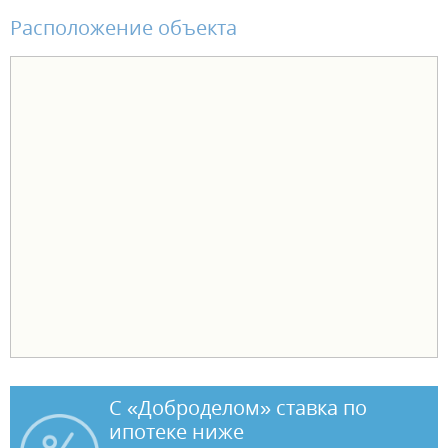
комплект санфаянса (унитаз, раковина). В чистовой отделке -
Расположение объекта
натяжной потолок, ламинат, обои виниловые на флизелиновой
основе, установлены межкомнатные двери и электрофурнитура. В
одном санузле установлен комплект санфаянса (унитаз, раковина).
Чтобы переезд в новую квартиру был лёгким и комфортным,
действуют выгодные условия оплаты: - ипотека от ведущих банков
- рассрочка от застройщика - трейд-ин - акционные предложения.
С «Доброделом» ставка по
ипотеке ниже