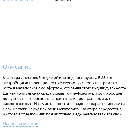
Описание
Квартира с чистовой отделкой или под чистовую на ВИЗе от
застройщика! Проект-достояние «Русь» - для тех, кто стремится
жить в мегаполисе с комфортом, сохраняя свою индивидуальность.
Единая комплексная среда с развитой инфраструктурой, хорошей
доступностью транспорта и приватным пространством для
каждого жителя. Изюминка проекта — видовые характеристики на
Верх-Исетский пруд или огни мегаполиса. Квартира передается с
чистовой отделкой или под чистовую. Ведь реализовать все свои
идеи в интерьере - это так здорово! Отделка под чистовую - потолок
Полное описание
без отделки, стяжка на полу под финишную отделку, штукатурка на
стенах, установлена электрофурнитура. В одном санузле установлен