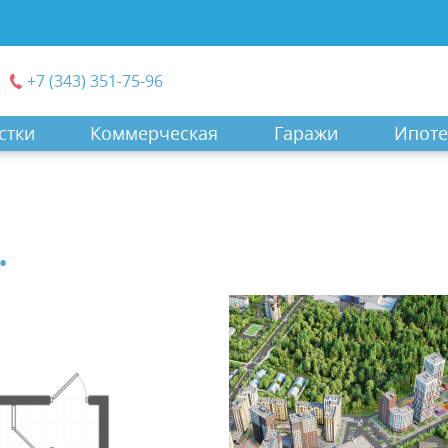
+7 (343) 351-75-96
стки
Коммерческая
Гаражи
Ипоте
.