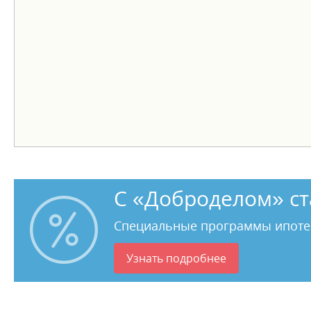
С «Доброделом» ст
Специальные программы ипоте
Узнать подробнее