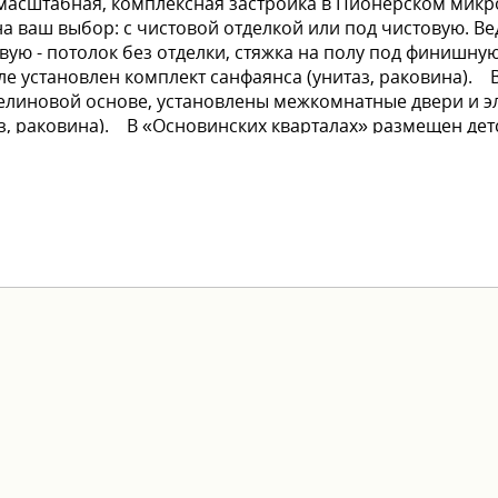
то масштабная, комплексная застройка в Пионерском мик
 ваш выбор: с чистовой отделкой или под чистовую. Ве
овую - потолок без отделки, стяжка на полу под финишную
ле установлен комплект санфаянса (унитаз, раковина). В
елиновой основе, установлены межкомнатные двери и э
аз, раковина). В «Основинских кварталах» размещен де
анства для креатива и развития новых нейронных связ
выгодные условия оплаты: - ипотека от ведущих банков -
едложения. Хотите узнать больше о проекте и заброниро