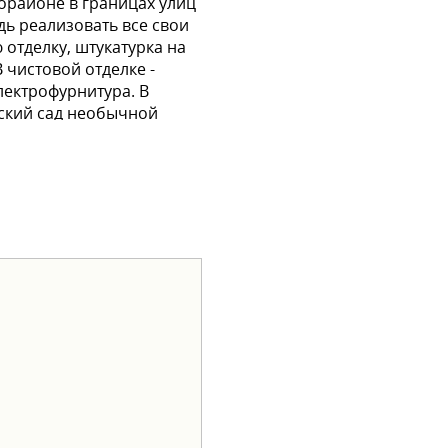
рорайоне в границах улиц
дь реализовать все свои
 отделку, штукатурка на
 чистовой отделке -
лектрофурнитура. В
тский сад необычной
ей. Чтобы переезд в
 семейная ипотека -
вать квартиру?