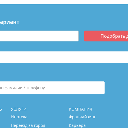
вариант
Подобрать
по фамилии / телефону
Ь
УСЛУГИ
КОМПАНИЯ
Ипотека
Франчайзинг
Переезд за город
Карьера