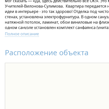
мог сказать — «Да, здесь действительно все ОК!». Э
Учителей-Вилонова-Сулимова. Квартира передается на
идеи в интерьере - это так здорово! Отделка под чист
стенах, установлена электрофурнитура. В одном сануз
натяжной потолок, ламинат, обои виниловые на флиз
одном санузле установлен комплект санфаянса (унит
округлой формы. Больше необычного — больше простр
Полное описание
новую квартиру был лёгким и комфортным, действуют 
рассрочка от застройщика - трейд-ин - акционные пр
Расположение объекта