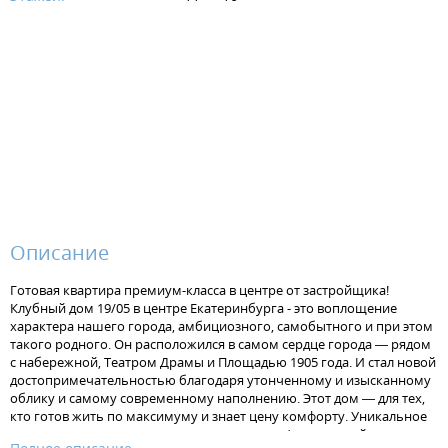
Описание
Готовая квартира премиум-класса в центре от застройщика!
Клубный дом 19/05 в центре Екатеринбурга - это воплощение
характера нашего города, амбициозного, самобытного и при этом
такого родного. Он расположился в самом сердце города — рядом
с набережной, Театром Драмы и Площадью 1905 года. И стал новой
достопримечательностью благодаря утонченному и изысканному
облику и самому современному наполнению. Этот дом — для тех,
кто готов жить по максимуму и знает цену комфорту. Уникальное
для жилого дома место – перекресток улиц Февральской