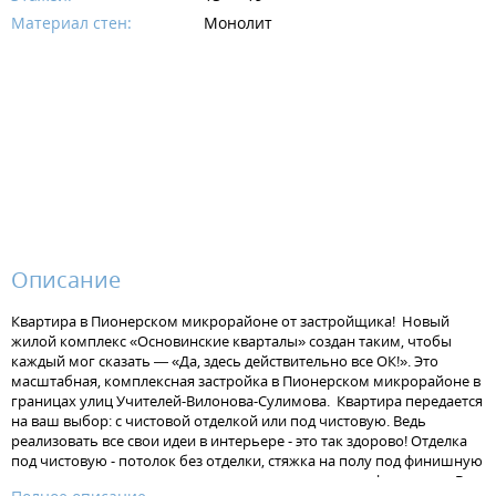
Материал стен:
Монолит
Описание
Квартира в Пионерском микрорайоне от застройщика! Новый
жилой комплекс «Основинские кварталы» создан таким, чтобы
каждый мог сказать — «Да, здесь действительно все ОК!». Это
масштабная, комплексная застройка в Пионерском микрорайоне в
границах улиц Учителей-Вилонова-Сулимова. Квартира передается
на ваш выбор: с чистовой отделкой или под чистовую. Ведь
реализовать все свои идеи в интерьере - это так здорово! Отделка
под чистовую - потолок без отделки, стяжка на полу под финишную
отделку, штукатурка на стенах, установлена электрофурнитура. В