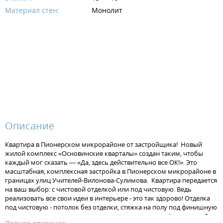
Материал стен:
Монолит
Описание
Квартира в Пионерском микрорайоне от застройщика! Новый
жилой комплекс «Основинские кварталы» создан таким, чтобы
каждый мог сказать — «Да, здесь действительно все ОК!». Это
масштабная, комплексная застройка в Пионерском микрорайоне в
границах улиц Учителей-Вилонова-Сулимова. Квартира передается
на ваш выбор: с чистовой отделкой или под чистовую. Ведь
реализовать все свои идеи в интерьере - это так здорово! Отделка
под чистовую - потолок без отделки, стяжка на полу под финишную
отделку, штукатурка на стенах, установлена электрофурнитура. В