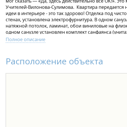
мог сказать — «Да, здесь действительно все ОК!». Э
Учителей-Вилонова-Сулимова. Квартира передается на
идеи в интерьере - это так здорово! Отделка под чист
стенах, установлена электрофурнитура. В одном сануз
натяжной потолок, ламинат, обои виниловые на флиз
одном санузле установлен комплект санфаянса (унит
округлой формы. Больше необычного — больше простр
Полное описание
новую квартиру был лёгким и комфортным, действуют 
рассрочка от застройщика - трейд-ин - акционные пр
Расположение объекта