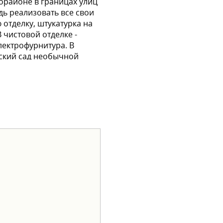
рорайоне в границах улиц
дь реализовать все свои
 отделку, штукатурка на
 чистовой отделке -
лектрофурнитура. В
тский сад необычной
ей. Чтобы переезд в
 семейная ипотека -
вать квартиру?