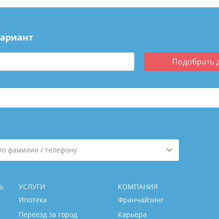
вариант
Подобрать
по фамилии / телефону
Ь
УСЛУГИ
КОМПАНИЯ
Ипотека
Франчайзинг
Переезд за город
Карьера