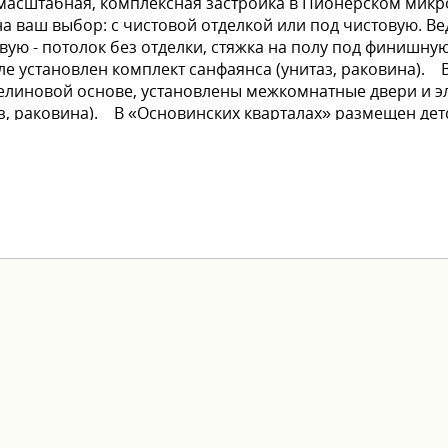
то масштабная, комплексная застройка в Пионерском мик
 ваш выбор: с чистовой отделкой или под чистовую. Ве
овую - потолок без отделки, стяжка на полу под финишную
ле установлен комплект санфаянса (унитаз, раковина). В
елиновой основе, установлены межкомнатные двери и э
аз, раковина). В «Основинских кварталах» размещен де
анства для креатива и развития новых нейронных связ
выгодные условия оплаты: - ипотека от ведущих банков -
едложения. Хотите узнать больше о проекте и заброниро