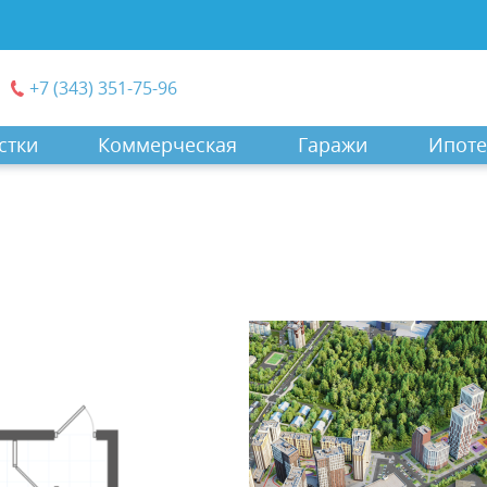
+7 (343) 351-75-96
стки
Коммерческая
Гаражи
Ипоте