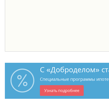
С «Доброделом» ст
Специальные программы ипоте
Узнать подробнее