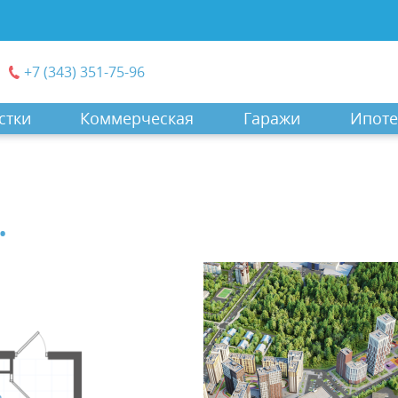
+7 (343) 351-75-96
стки
Коммерческая
Гаражи
Ипоте
.