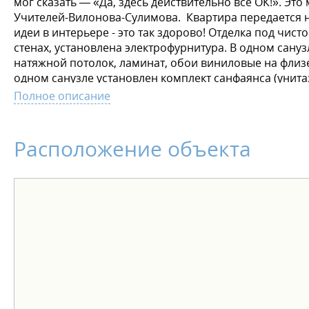
мог сказать — «Да, здесь действительно все ОК!». Э
Учителей-Вилонова-Сулимова. Квартира передается на
идеи в интерьере - это так здорово! Отделка под чист
стенах, установлена электрофурнитура. В одном сануз
натяжной потолок, ламинат, обои виниловые на флиз
одном санузле установлен комплект санфаянса (унит
округлой формы. Больше необычного — больше простр
Полное описание
новую квартиру был лёгким и комфортным, действуют 
рассрочка от застройщика - трейд-ин - акционные пр
Расположение объекта