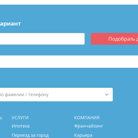
вариант
Подобрать
по фамилии / телефону
Ь
УСЛУГИ
КОМПАНИЯ
Ипотека
Франчайзинг
Переезд за город
Карьера