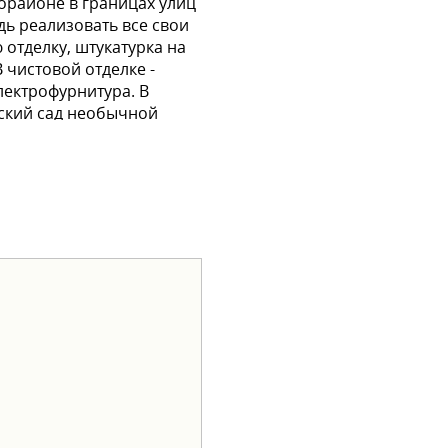
рорайоне в границах улиц
дь реализовать все свои
 отделку, штукатурка на
 чистовой отделке -
лектрофурнитура. В
тский сад необычной
ей. Чтобы переезд в
 семейная ипотека -
вать квартиру?