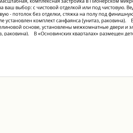
то масштабная, комплексная застройка в Пионерском мик
 ваш выбор: с чистовой отделкой или под чистовую. Ве
овую - потолок без отделки, стяжка на полу под финишную
ле установлен комплект санфаянса (унитаз, раковина). В
елиновой основе, установлены межкомнатные двери и э
аз, раковина). В «Основинских кварталах» размещен де
анства для креатива и развития новых нейронных связ
выгодные условия оплаты: - ипотека от ведущих банков -
едложения. Хотите узнать больше о проекте и заброниро