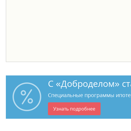
С «Доброделом» ст
Специальные программы ипоте
Узнать подробнее