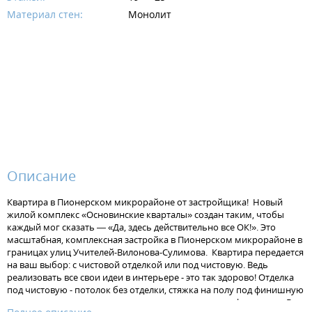
Материал стен:
Монолит
Описание
Квартира в Пионерском микрорайоне от застройщика! Новый
жилой комплекс «Основинские кварталы» создан таким, чтобы
каждый мог сказать — «Да, здесь действительно все ОК!». Это
масштабная, комплексная застройка в Пионерском микрорайоне в
границах улиц Учителей-Вилонова-Сулимова. Квартира передается
на ваш выбор: с чистовой отделкой или под чистовую. Ведь
реализовать все свои идеи в интерьере - это так здорово! Отделка
под чистовую - потолок без отделки, стяжка на полу под финишную
отделку, штукатурка на стенах, установлена электрофурнитура. В