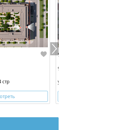
9 930 000 руб.
96.00 м² | 8 - 9 эт.
4 стр
ул. Таватуйская, 20/4 стр
отреть
Посмотреть