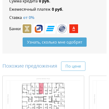
Сумма кредита
0
руб.
Ежемесячный платеж
0
руб.
Ставка
от
0
%
Банки
Узнать, сколько мне одобрят
Похожие предложения
По цене