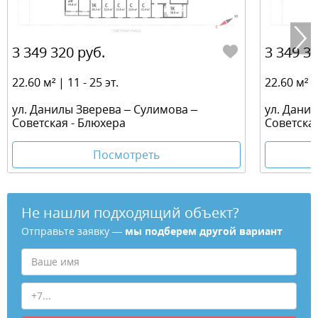
3 349 320 руб.
3 349 32
22.60 м² | 11 - 25 эт.
22.60 м² | 
ул. Данилы Зверева – Сулимова –
ул. Дани
Советская - Блюхера
Советска
Посмотреть
Не нашли подходящий объект?
Отправьте заявку —
мы подберем другой вариант